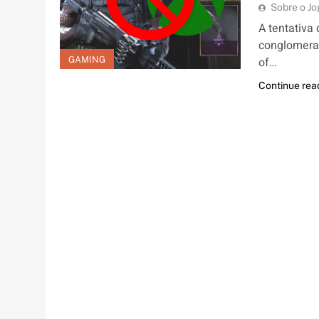
Sobre o J
A tentativa 
conglomerad
GAMING
of…
Continue rea