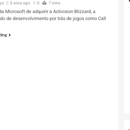
ogo
3 anos ago
0
7 mins
da Microsoft de adquirir a Activision Blizzard, a
o de desenvolvimento por trás de jogos como Call
ding