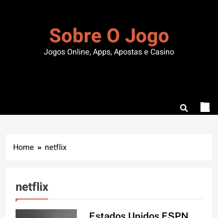
Skip
to
Sobre O Jogo
content
Jogos Online, Apps, Apostas e Casino
Home
netflix
netflix
Estados Unidos ESPN