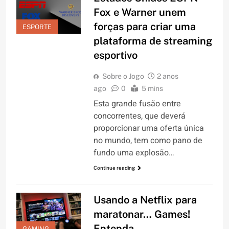
Fox e Warner unem
forças para criar uma
ESPORTE
plataforma de streaming
esportivo
Sobre o Jogo
2 anos
ago
0
5 mins
Esta grande fusão entre
concorrentes, que deverá
proporcionar uma oferta única
no mundo, tem como pano de
fundo uma explosão…
Continue reading
Usando a Netflix para
maratonar… Games!
Entenda.
GAMING