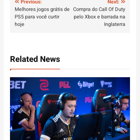
Navegação
Previous:
Next:
Melhores jogos grátis de
Compra do Call Of Duty
de
PS5 para você curtir
pelo Xbox e barrada na
Post
hoje
Inglaterra
Related News