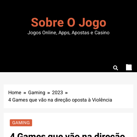
Skip
to
Sobre O Jogo
content
Jogos Online, Apps, Apostas e Casino
Home
Gaming
2023
4 Games que vão na direção oposta à Violência
GAMING
4 Games que vão na direção